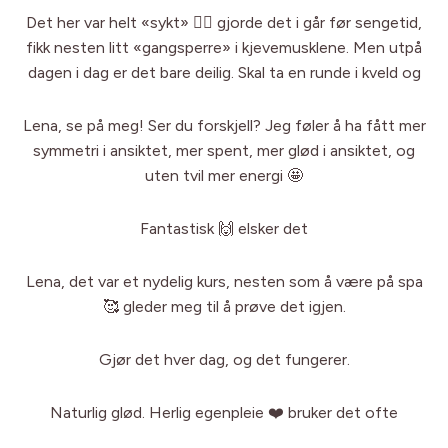
Det her var helt «sykt» 👍🏻 gjorde det i går før sengetid,
fikk nesten litt «gangsperre» i kjevemusklene. Men utpå
dagen i dag er det bare deilig. Skal ta en runde i kveld og
Lena, se på meg! Ser du forskjell? Jeg føler å ha fått mer
symmetri i ansiktet, mer spent, mer glød i ansiktet, og
uten tvil mer energi 🤩
Fantastisk 🙌 elsker det
Lena, det var et nydelig kurs, nesten som å være på spa
🥰 gleder meg til å prøve det igjen.
Gjør det hver dag, og det fungerer.
Naturlig glød. Herlig egenpleie ❤️ bruker det ofte